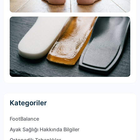
E
Ne
Ta
Ma
R
30
Kategoriler
FootBalance
Ayak Sağlığı Hakkında Bilgiler