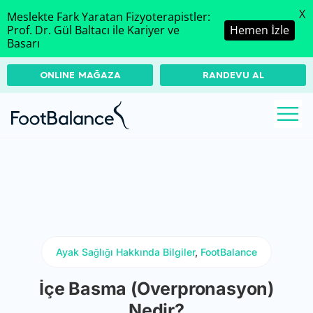
X
Meslekte Fark Yaratan Fizyoterapistler:
Prof. Dr. Gül Baltacı ile Kariyer ve
Hemen İzle
Basarı
ONLINE MAĞAZA
RANDEVU AL
Ayak Sağlığı Hakkında Bilgiler
,
FootBalance
İçe Basma (Overpronasyon)
Nedir?