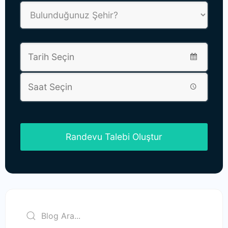
Randevu Talebi Oluştur
This
field
should
be left
blank