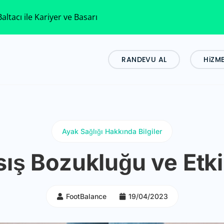
altacı ile Kariyer ve Basarı
RANDEVU AL
HiZM
Ayak Sağlığı Hakkında Bilgiler
ış Bozukluğu ve Etki
FootBalance
19/04/2023