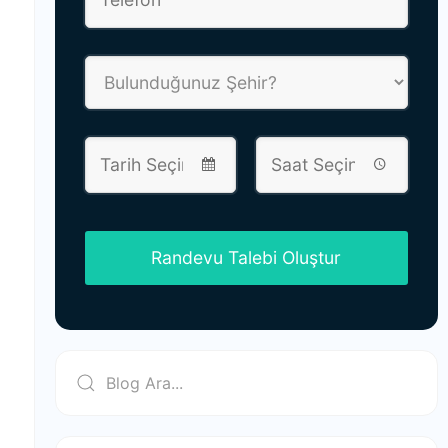
Randevu Talebi Oluştur
This
field
should
be left
blank