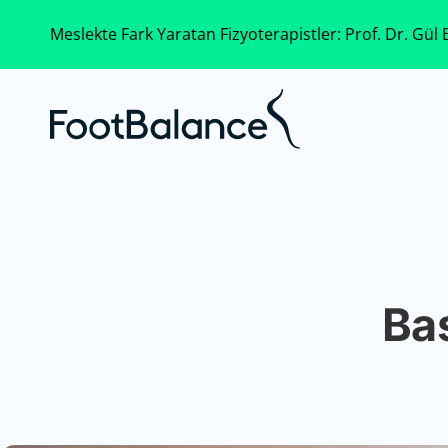
Meslekte Fark Yaratan Fizyoterapistler: Prof. Dr. Gül B
Bas