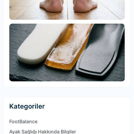
03
E
Ne
Ta
Ma
R
30
Kategoriler
FootBalance
Ayak Sağlığı Hakkında Bilgiler