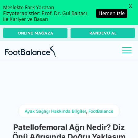
X
Meslekte Fark Yaratan
Fizyoterapistler: Prof. Dr. Gül Baltacı
Hemen İzle
ile Kariyer ve Basarı
ONLINE MAĞAZA
RANDEVU AL
Ayak Sağlığı Hakkında Bilgiler
,
FootBalance
Patellofemoral Ağrı Nedir? Diz
Önü Ağrısında Doğru Yaklaşım