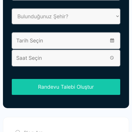
Randevu Talebi Oluştur
This
field
should
be left
blank