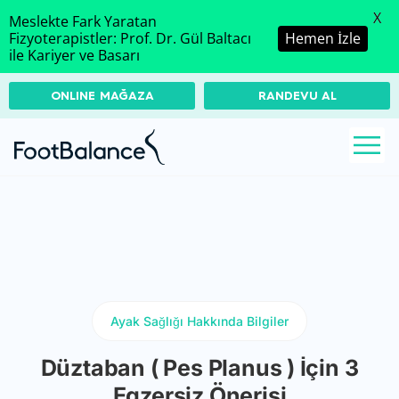
X
Meslekte Fark Yaratan
Fizyoterapistler: Prof. Dr. Gül Baltacı
Hemen İzle
ile Kariyer ve Basarı
ONLINE MAĞAZA
RANDEVU AL
Ayak Sağlığı Hakkında Bilgiler
Düztaban ( Pes Planus ) İçin 3
Egzersiz Önerisi