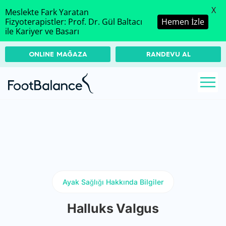
X
Meslekte Fark Yaratan
Fizyoterapistler: Prof. Dr. Gül Baltacı
Hemen İzle
ile Kariyer ve Basarı
ONLINE MAĞAZA
RANDEVU AL
Ayak Sağlığı Hakkında Bilgiler
Halluks Valgus