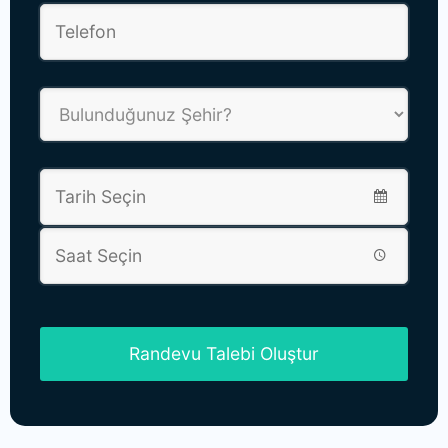
Randevu Talebi Oluştur
This
field
should