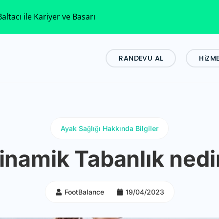
altacı ile Kariyer ve Basarı
RANDEVU AL
HiZM
Ayak Sağlığı Hakkında Bilgiler
inamik Tabanlık nedi
FootBalance
19/04/2023