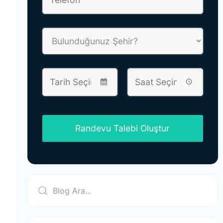
Randevu Talebi Oluştur
This
field
should
be left
blank