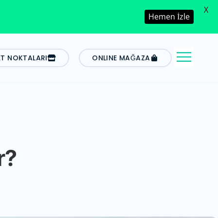
X
Hemen İzle
ET NOKTALARI
ONLINE MAĞAZA
r?