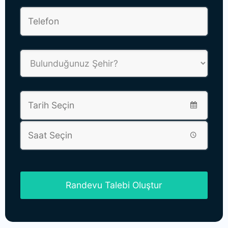
Randevu Talebi Oluştur
This
field
should