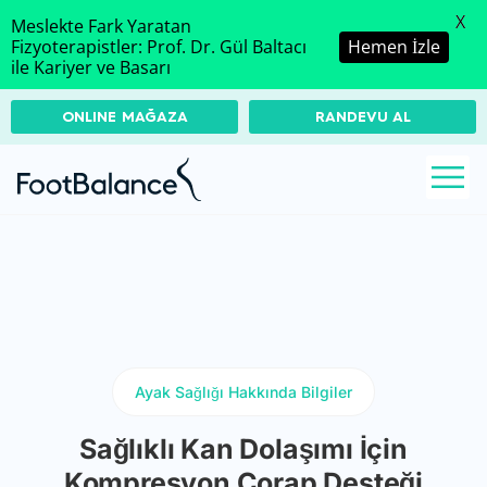
X
Meslekte Fark Yaratan
Fizyoterapistler: Prof. Dr. Gül Baltacı
Hemen İzle
ile Kariyer ve Basarı
ONLINE MAĞAZA
RANDEVU AL
Ayak Sağlığı Hakkında Bilgiler
Sağlıklı Kan Dolaşımı İçin
Kompresyon Çorap Desteği