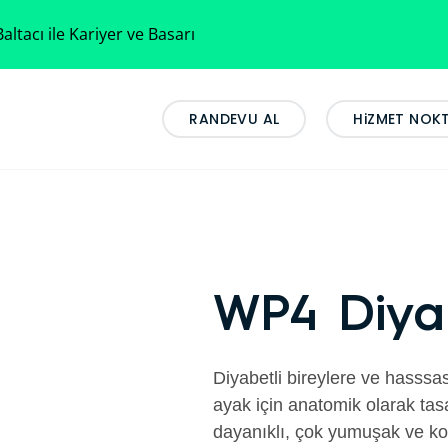
altacı ile Kariyer ve Basarı
RANDEVU AL
HiZMET NOK
WP4 Diya
Diyabetli bireylere ve hasssas 
ayak için anatomik olarak tas
dayanıklı, çok yumuşak ve ko