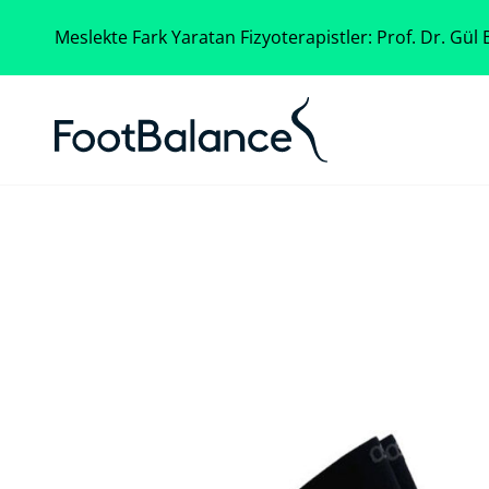
Meslekte Fark Yaratan Fizyoterapistler: Prof. Dr. Gül B