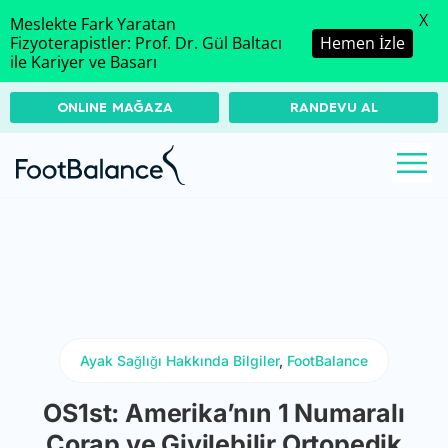
X
Meslekte Fark Yaratan
Fizyoterapistler: Prof. Dr. Gül Baltacı
Hemen İzle
ile Kariyer ve Basarı
ONLINE MAĞAZA
RANDEVU AL
Ayak Sağlığı Hakkında Bilgiler
,
FootBalance
OS1st: Amerika’nın 1 Numaralı
Çorap ve Giyilebilir Ortopedik