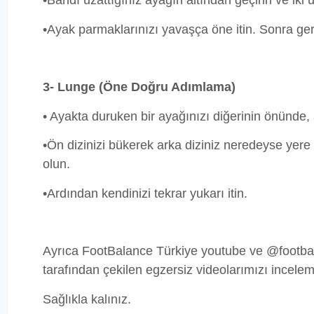
•Bandı uzattığınız ayağın altından geçirin ve iki u
•Ayak parmaklarınızı yavaşça öne itin. Sonra ger
3- Lunge (Öne Doğru Adımlama)
• Ayakta duruken bir ayağınızı diğerinin önünde
•Ön dizinizi bükerek arka diziniz neredeyse yere
olun.
•Ardından kendinizi tekrar yukarı itin.
Ayrıca FootBalance Türkiye youtube ve @footbal
tarafından çekilen egzersiz videolarımızı incele
Sağlıkla kalınız.