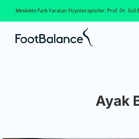
Meslekte Fark Yaratan Fizyoterapistler: Prof. Dr. Gül B
Ayak B