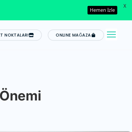
X
Hemen İzle
ET NOKTALARI
ONLINE MAĞAZA
n Önemi