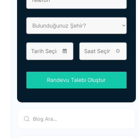
Randevu Talebi Oluştur
This
field
should
be left
blank