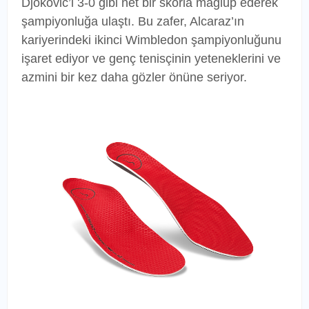
Djokovic’i 3-0 gibi net bir skorla mağlup ederek
şampiyonluğa ulaştı. Bu zafer, Alcaraz’ın
kariyerindeki ikinci Wimbledon şampiyonluğunu
işaret ediyor ve genç tenisçinin yeteneklerini ve
azmini bir kez daha gözler önüne seriyor.