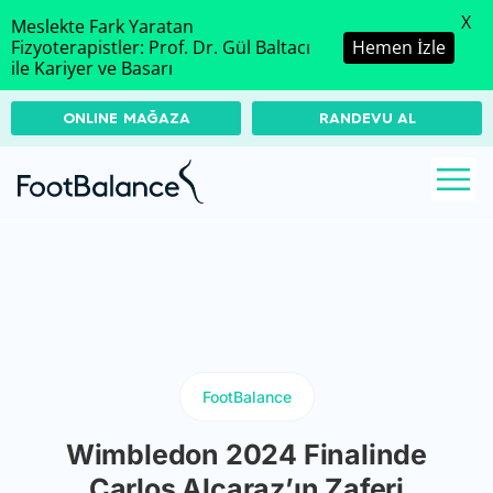
X
Meslekte Fark Yaratan
Fizyoterapistler: Prof. Dr. Gül Baltacı
Hemen İzle
ile Kariyer ve Basarı
ONLINE MAĞAZA
RANDEVU AL
FootBalance
Wimbledon 2024 Finalinde
Carlos Alcaraz’ın Zaferi