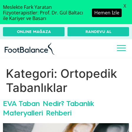
X
Meslekte Fark Yaratan
Fizyoterapistler: Prof. Dr. Gül Baltacı
Hemen İzle
ile Kariyer ve Basarı
ONLINE MAĞAZA
RANDEVU AL
Kategori:
Ortopedik
Tabanlıklar
EVA Taban Nedir? Tabanlık
Materyalleri Rehberi